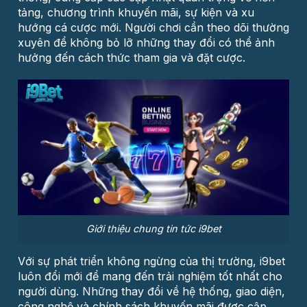
tảng, chương trình khuyến mãi, sự kiện và xu
hướng cá cược mới. Người chơi cần theo dõi thường
xuyên để không bỏ lỡ những thay đổi có thể ảnh
hưởng đến cách thức tham gia và đặt cược.
Giới thiệu chung tin tức i9bet
Với sự phát triển không ngừng của thị trường, i9bet
luôn đổi mới để mang đến trải nghiệm tốt nhất cho
người dùng. Những thay đổi về hệ thống, giao diện,
công nghệ và chính sách khuyến mãi được cập