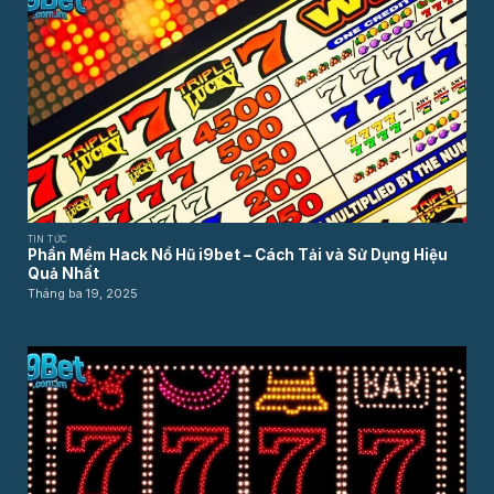
TIN TỨC
Phần Mềm Hack Nổ Hũ i9bet – Cách Tải và Sử Dụng Hiệu
Quả Nhất
Tháng ba 19, 2025