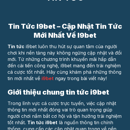
Tin Tức I9bet – Cập Nhật Tin Tức
Mới Nhất Về I9bet
Tin tức
i9bet luôn thu hút sự quan tâm của người
chơi khi nền tảng này không ngừng cập nhật và đổi
mới. Từ những chương trình khuyến mãi hấp dẫn
đến cải tiến công nghệ, i9bet mang đến trải nghiệm
cá cược tốt nhất. Hãy cùng khám phá những thông
tin mới nhất về
i9bet
ngay trong bài viết này!
Giới thiệu chung tin tức i9bet
Trong lĩnh vực cá cược trực tuyến, việc cập nhật
thông tin mới nhất đóng vai trò quan trọng giúp
người chơi nắm bắt cơ hội và tận hưởng trải nghiệm
tốt nhất.
Tin tức i9bet
là nguồn thông tin chính
thống, cung cấp các cập nhật quan trọng về nền