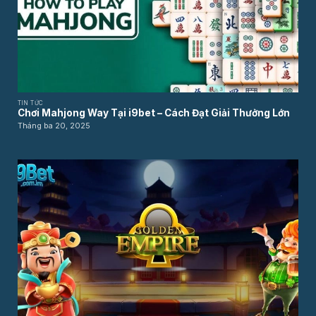
TIN TỨC
Chơi Mahjong Way Tại i9bet – Cách Đạt Giải Thưởng Lớn
Tháng ba 20, 2025
Tin tức i9bet – Tổng hợp những thông tin nổi bật
Cập nhật về hoạt động và các sự kiện
quan trọng của i9bet
Trong thời gian qua, i9bet đã tổ chức nhiều sự kiện
nổi bật thu hút sự quan tâm của đông đảo người
chơi. Các giải đấu cá cược thể thao, chương trình
đua top và sự kiện tặng thưởng là những hoạt động
thường xuyên được triển khai. Những sự kiện này
không chỉ giúp người chơi có thêm cơ hội nhận