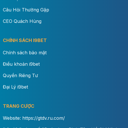
Câu Hỏi Thường Gặp
CEO Quách Hùng
CHÍNH SÁCH I9BET
Chính sách bảo mật
Điều khoản i9bet
Quyền Riêng Tư
Đại Lý i9bet
TRANG CƯỢC
Website: https://gtdv.ru.com/