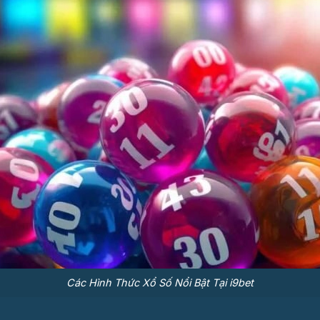
Các Hình Thức Xổ Số Nổi Bật Tại i9bet