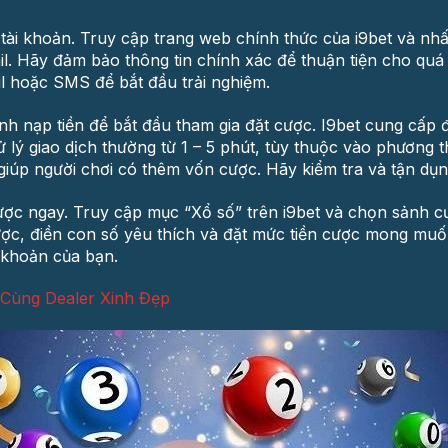
t tài khoản. Truy cập trang web chính thức của i9bet và nh
l. Hãy đảm bảo thông tin chính xác để thuận tiện cho quá 
il hoặc SMS để bắt đầu trải nghiệm.
hành nạp tiền để bắt đầu tham gia đặt cược. I9bet cung c
ử lý giao dịch thường từ 1 – 5 phút, tùy thuộc vào phương
giúp người chơi có thêm vốn cược. Hãy kiểm tra và tận dụng
t cược ngay. Truy cập mục “Xổ số” trên i9bet và chọn sảnh
cược, điền con số yêu thích và đặt mức tiền cược mong muố
 khoản của bạn.
o Cùng Dealer Xinh Đẹp