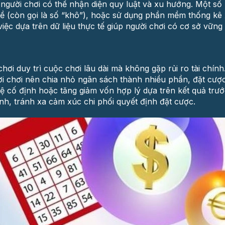
, người chơi có thể nhận diện quy luật và xu hướng. Một 
a về (còn gọi là số “khô”), hoặc sử dụng phần mềm thống k
c dựa trên dữ liệu thực tế giúp người chơi có cơ sở vững
hơi duy trì cuộc chơi lâu dài mà không gặp rủi ro tài chín
ười chơi nên chia nhỏ ngân sách thành nhiều phần, đặt cượ
ệ cố định hoặc tăng giảm vốn hợp lý dựa trên kết quả trước
ính, tránh xa cảm xúc chi phối quyết định đặt cược.