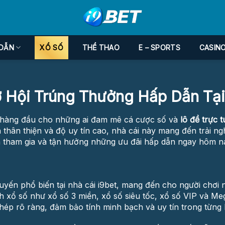
DẪN
XỔ SỐ
THỂ THAO
E – SPORTS
CASIN
ơ Hội Trúng Thưởng Hấp Dẫn Tại
n hàng đầu cho những ai đam mê cá cược số và
lô đề trực 
ện thân thiện và độ uy tín cao, nhà cái này mang đến trải n
h tham gia và tận hưởng những ưu đãi hấp dẫn ngay hôm n
 tuyến phổ biến tại nhà cái i9bet, mang đến cho người chơi
h xổ số như xổ số 3 miền, xổ số siêu tốc, xổ số VIP và Meg
phép rõ ràng, đảm bảo tính minh bạch và uy tín trong từng