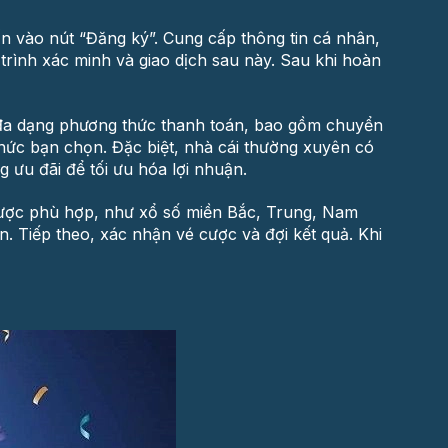
ấn vào nút “Đăng ký”. Cung cấp thông tin cá nhân,
trình xác minh và giao dịch sau này. Sau khi hoàn
ấp đa dạng phương thức thanh toán, bao gồm chuyển
 thức bạn chọn. Đặc biệt, nhà cái thường xuyên có
 ưu đãi để tối ưu hóa lợi nhuận.
 cược phù hợp, như xổ số miền Bắc, Trung, Nam
n. Tiếp theo, xác nhận vé cược và đợi kết quả. Khi