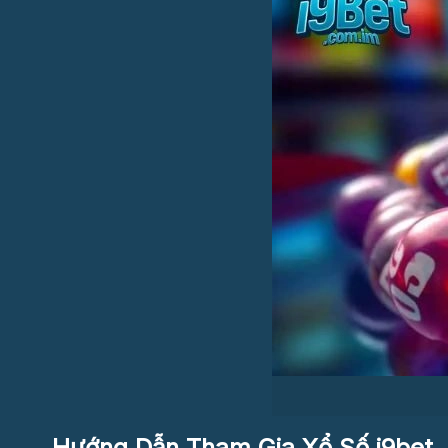
Hướng Dẫn Tham Gia Xổ Số i9bet