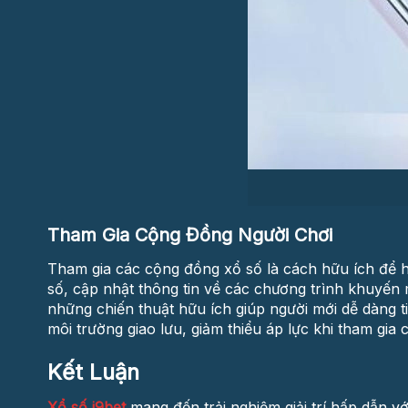
Tham Gia Cộng Đồng Người Chơi
Tham gia các cộng đồng xổ số là cách hữu ích để 
số, cập nhật thông tin về các chương trình khuyến
những chiến thuật hữu ích giúp người mới dễ dàng t
môi trường giao lưu, giảm thiểu áp lực khi tham gia 
Kết Luận
Xổ số i9bet
mang đến trải nghiệm giải trí hấp dẫn v