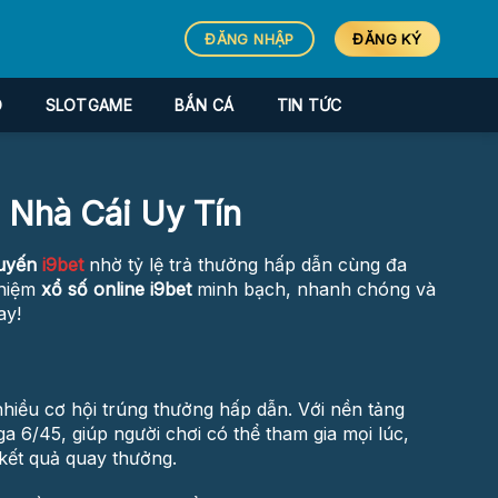
ĐĂNG NHẬP
ĐĂNG KÝ
O
SLOTGAME
BẮN CÁ
TIN TỨC
 Nhà Cái Uy Tín
tuyến
i9bet
nhờ tỷ lệ trả thưởng hấp dẫn cùng đa
ghiệm
xổ số online i9bet
minh bạch, nhanh chóng và
ay!
 nhiều cơ hội trúng thưởng hấp dẫn. Với nền tảng
a 6/45, giúp người chơi có thể tham gia mọi lúc,
 kết quả quay thưởng.