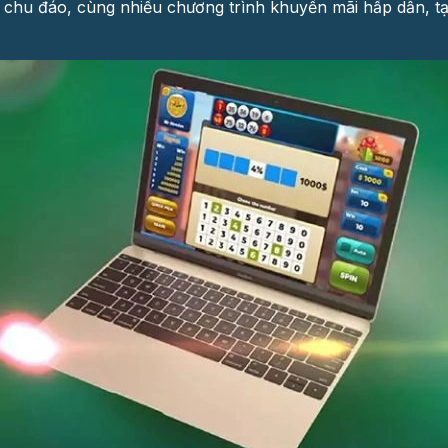
 chu đáo, cùng nhiều chương trình khuyến mãi hấp dẫn, tạo