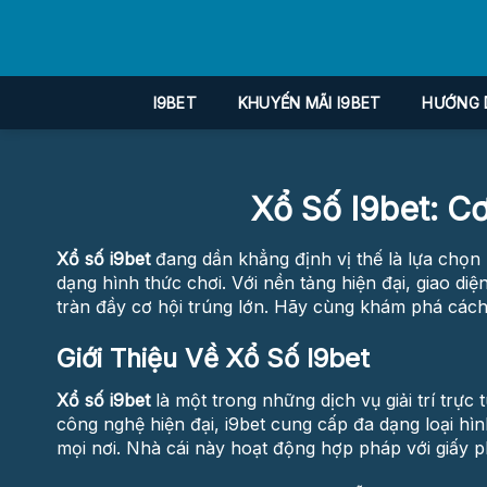
Chuyển
đến
nội
dung
I9BET
KHUYẾN MÃI I9BET
HƯỚNG 
Xổ Số I9bet: C
Xổ số i9bet
đang dần khẳng định vị thế là lựa chọ
dạng hình thức chơi. Với nền tảng hiện đại, giao di
tràn đầy cơ hội trúng lớn. Hãy cùng khám phá các
Giới Thiệu Về Xổ Số I9bet
Xổ số i9bet
là một trong những dịch vụ giải trí trực
công nghệ hiện đại, i9bet cung cấp đa dạng loại hìn
mọi nơi. Nhà cái này hoạt động hợp pháp với giấy 