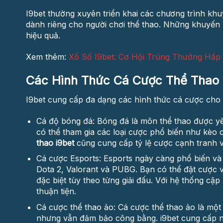
I9bet thường xuyên triển khai các chương trình kh
dành riêng cho người chơi thể thao. Những khuyến 
hiệu quả.
Xem thêm:
Xổ Số I9bet: Cơ Hội Trúng Thưởng Hấp 
Các Hình Thức Cá Cược Thể Thao 
I9bet cung cấp đa dạng các hình thức cá cược cho 
Cá độ bóng đá:
Bóng đá là môn thể thao được yêu
có thể tham gia các loại cược phổ biến như kèo c
thao i9bet
cũng cung cấp tỷ lệ cược cạnh tranh và
Cá cược Esports:
Esports ngày càng phổ biến và
Dota 2, Valorant và PUBG. Bạn có thể đặt cược v
đặc biệt tùy theo từng giải đấu. Với hệ thống cậ
thuận tiện.
Cá cược thể thao ảo:
Cá cược thể thao ảo là một
nhưng vẫn đảm bảo công bằng. i9bet cung cấp nhi