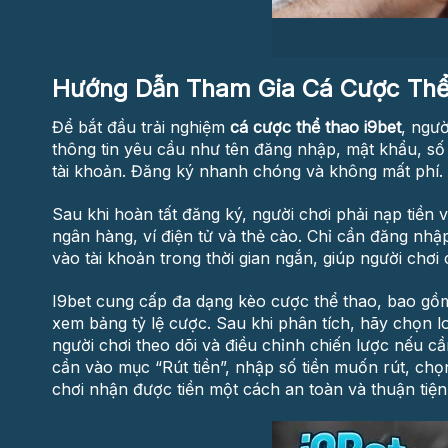
Hướng Dẫn Tham Gia Cá Cược Thể 
Để bắt đầu trải nghiệm
cá cược thể thao i9bet
, ngườ
thông tin yêu cầu như tên đăng nhập, mật khẩu, số 
tài khoản. Đăng ký nhanh chóng và không mất phí.
Sau khi hoàn tất đăng ký, người chơi phải nạp tiề
ngân hàng, ví điện tử và thẻ cào. Chỉ cần đăng nh
vào tài khoản trong thời gian ngắn, giúp người chơi
I9bet cung cấp đa dạng kèo cược thể thao, bao gồm
xem bảng tỷ lệ cược. Sau khi phân tích, hãy chọn l
người chơi theo dõi và điều chỉnh chiến lược nếu cầ
cần vào mục “Rút tiền”, nhập số tiền muốn rút, ch
chơi nhận được tiền một cách an toàn và thuận tiện