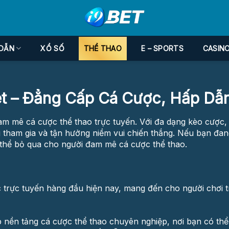
DẪN
XỔ SỐ
THỂ THAO
E – SPORTS
CASIN
et – Đẳng Cấp Cá Cược, Hấp Dẫn
m mê cá cược thể thao trực tuyến. Với đa dạng kèo cược, 
dàng tham gia và tận hưởng niềm vui chiến thắng. Nếu bạn đ
g thể bỏ qua cho người đam mê
cá cược thể thao.
 trực tuyến hàng đầu hiện nay, mang đến cho người chơi tr
ấp nền tảng cá cược thể thao chuyên nghiệp, nơi bạn có thể