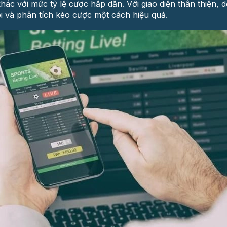
hác với mức tỷ lệ cược hấp dẫn. Với giao diện thân thiện, 
i và phân tích kèo cược một cách hiệu quả.