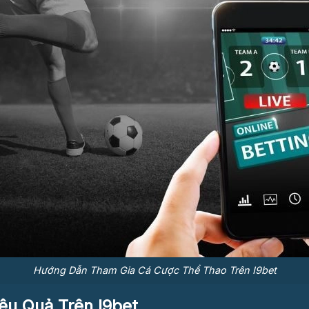
Hướng Dẫn Tham Gia Cá Cược Thể Thao Trên I9bet
ệu Quả Trên I9bet