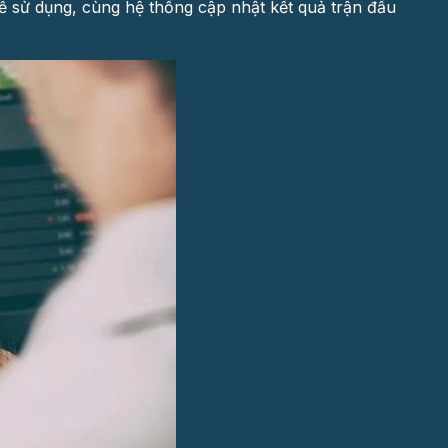
dễ sử dụng, cùng hệ thống cập nhật kết quả trận đấu