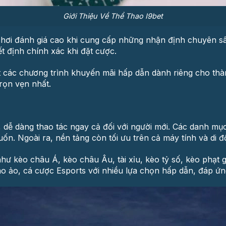
Giới Thiệu Về Thể Thao I9bet
ơi đánh giá cao khi cung cấp những nhận định chuyên sâu,
t định chính xác khi đặt cược.
 các chương trình khuyến mãi hấp dẫn dành riêng cho thành
rọn vẹn nhất.
n, dễ dàng thao tác ngay cả đối với người mới. Các danh m
n. Ngoài ra, nền tảng còn tối ưu trên cả máy tính và di độ
như kèo châu Á, kèo châu Âu, tài xỉu, kèo tỷ số, kèo phạt
hao ảo, cá cược Esports với nhiều lựa chọn hấp dẫn, đáp ứ