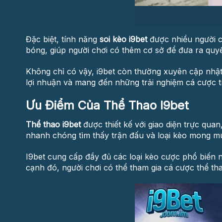
Đặc biệt, tính năng
soi kèo i9bet
được nhiều người ch
bóng, giúp người chơi có thêm cơ sở để đưa ra quyế
Không chỉ có vậy, i9bet còn thường xuyên cập nhật
lợi nhuận và mang đến những trải nghiệm cá cược t
Ưu Điểm Của Thể Thao I9bet
Thể thao i9bet
được thiết kế với giao diện trực qua
nhanh chóng tìm thấy trận đấu và loại kèo mong muố
I9bet cung cấp đầy đủ các loại kèo cược phổ biến 
cạnh đó, người chơi có thể tham gia cá cược thể t