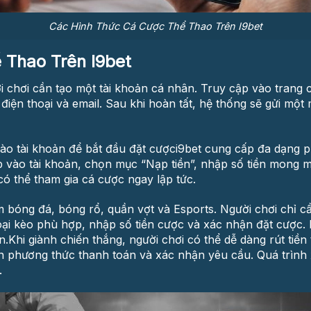
Các Hình Thức Cá Cược Thể Thao Trên I9bet
Thao Trên I9bet
i chơi cần tạo một tài khoản cá nhân. Truy cập vào trang 
điện thoại và email. Sau khi hoàn tất, hệ thống sẽ gửi một
n vào tài khoản để bắt đầu đặt cượci9bet cung cấp đa dạn
ập vào tài khoản, chọn mục “Nạp tiền”, nhập số tiền mong
 có thể tham gia cá cược ngay lập tức.
 bóng đá, bóng rổ, quần vợt và Esports. Người chơi chỉ c
oại kèo phù hợp, nhập số tiền cược và xác nhận đặt cược. 
n.
Khi giành chiến thắng, người chơi có thể dễ dàng rút tiền
ọn phương thức thanh toán và xác nhận yêu cầu. Quá trình
.