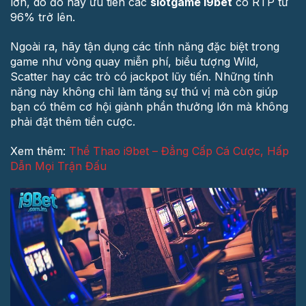
lớn, do đó hãy ưu tiên các
slotgame i9bet
có RTP từ
96% trở lên.
Ngoài ra, hãy tận dụng các tính năng đặc biệt trong
game như vòng quay miễn phí, biểu tượng Wild,
Scatter hay các trò có jackpot lũy tiến. Những tính
năng này không chỉ làm tăng sự thú vị mà còn giúp
bạn có thêm cơ hội giành phần thưởng lớn mà không
phải đặt thêm tiền cược.
Xem thêm:
Thể Thao i9bet – Đẳng Cấp Cá Cược, Hấp
Dẫn Mọi Trận Đấu