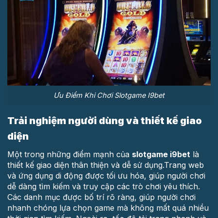
Ưu Điểm Khi Chơi Slotgame I9bet
Trải nghiệm người dùng và thiết kế giao
diện
Một trong những điểm mạnh của
slotgame i9bet
là
thiết kế giao diện thân thiện và dễ sử dụng.Trang web
và ứng dụng di động được tối ưu hóa, giúp người chơi
dễ dàng tìm kiếm và truy cập các trò chơi yêu thích.
Các danh mục được bố trí rõ ràng, giúp người chơi
nhanh chóng lựa chọn game mà không mất quá nhiều