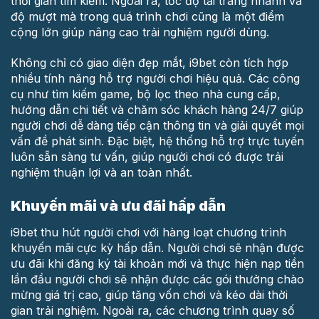
thời gian tìm kiếm. Ngoài ra, tốc độ tải trang nhanh và
độ mượt mà trong quá trình chơi cũng là một điểm
cộng lớn giúp nâng cao trải nghiệm người dùng.
Không chỉ có giao diện đẹp mắt, i9bet còn tích hợp
nhiều tính năng hỗ trợ người chơi hiệu quả. Các công
cụ như tìm kiếm game, bộ lọc theo nhà cung cấp,
hướng dẫn chi tiết và chăm sóc khách hàng 24/7 giúp
người chơi dễ dàng tiếp cận thông tin và giải quyết mọi
vấn đề phát sinh. Đặc biệt, hệ thống hỗ trợ trực tuyến
luôn sẵn sàng tư vấn, giúp người chơi có được trải
nghiệm thuận lợi và an toàn nhất.
Khuyến mãi và ưu đãi hấp dẫn
i9bet thu hút người chơi với hàng loạt chương trình
khuyến mãi cực kỳ hấp dẫn. Người chơi sẽ nhận được
ưu đãi khi đăng ký tài khoản mới và thực hiện nạp tiền
lần đầu người chơi sẽ nhận được các gói thưởng chào
mừng giá trị cao, giúp tăng vốn chơi và kéo dài thời
gian trải nghiệm. Ngoài ra, các chương trình quay số