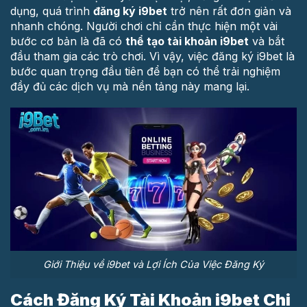
dụng, quá trình
đăng ký i9bet
trở nên rất đơn giản và
nhanh chóng. Người chơi chỉ cần thực hiện một vài
bước cơ bản là đã có
thể tạo tài khoản i9bet
và bắt
đầu tham gia các trò chơi. Vì vậy, việc đăng ký i9bet là
bước quan trọng đầu tiên để bạn có thể trải nghiệm
đầy đủ các dịch vụ mà nền tảng này mang lại.
Giới Thiệu về i9bet và Lợi Ích Của Việc Đăng Ký
Cách Đăng Ký Tài Khoản i9bet Chi