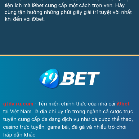
tiện ích mà i9bet cung cấp một cách trọn vẹn. Hãy
cùng tận hưởng những phút giây giải trí tuyệt vời nhất
khi đến với i9bet.
gtdv.ru.com
-
Tên miền chính thức của nhà cái
i9bet
tại Việt Nam, là địa chỉ uy tín trong ngành cá cược trực
tuyến cung cấp đa dạng dịch vụ như cá cược thể thao,
casino trực tuyến, game bài, đá gà và nhiều trò chơi
hấp dẫn khác.