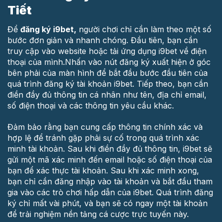
Tiết
Để
đăng ký i9bet,
người chơi chỉ cần làm theo một số
bước đơn giản và nhanh chóng. Đầu tiên, bạn cần
truy cập vào website hoặc tải ứng dụng i9bet về điện
thoại của mình.Nhấn vào nút đăng ký xuất hiện ở góc
bên phải của màn hình để bắt đầu bước đầu tiên của
quá trình đăng ký tài khoản i9bet. Tiếp theo, bạn cần
điền đầy đủ thông tin cá nhân như tên, địa chỉ email,
số điện thoại và các thông tin yêu cầu khác.
Đảm bảo rằng bạn cung cấp thông tin chính xác và
hợp lệ để tránh gặp phải sự cố trong quá trình xác
minh tài khoản. Sau khi điền đầy đủ thông tin, i9bet sẽ
gửi một mã xác minh đến email hoặc số điện thoại của
bạn để xác thực tài khoản. Sau khi xác minh xong,
bạn chỉ cần đăng nhập vào tài khoản và bắt đầu tham
gia vào các trò chơi hấp dẫn của i9bet. Quá trình đăng
ký chỉ mất vài phút, và bạn sẽ có ngay một tài khoản
để trải nghiệm nền tảng cá cược trực tuyến này.