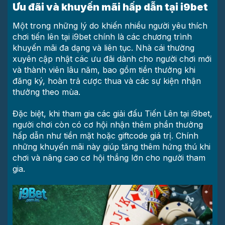
Ưu đãi và khuyến mãi hấp dẫn tại i9bet
Một trong những lý do khiến nhiều người yêu thích
chơi tiến lên tại i9bet chính là các chương trình
khuyến mãi đa dạng và liên tục. Nhà cái thường
xuyên cập nhật các ưu đãi dành cho người chơi mới
và thành viên lâu năm, bao gồm tiền thưởng khi
đăng ký, hoàn trả cược thua và các sự kiện nhận
thưởng theo mùa.
Đặc biệt, khi tham gia các giải đấu Tiến Lên tại i9bet,
người chơi còn có cơ hội nhận thêm phần thưởng
hấp dẫn như tiền mặt hoặc giftcode giá trị. Chính
những khuyến mãi này giúp tăng thêm hứng thú khi
chơi và nâng cao cơ hội thắng lớn cho người tham
gia.