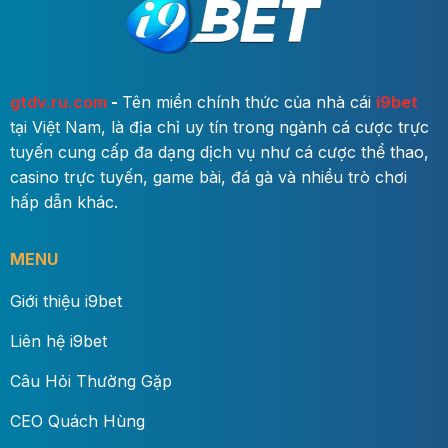
gtdv.ru.com
-
Tên miền chính thức của nhà cái
i9bet
tại Việt Nam, là địa chỉ uy tín trong ngành cá cược trực
tuyến cung cấp đa dạng dịch vụ như cá cược thể thao,
casino trực tuyến, game bài, đá gà và nhiều trò chơi
hấp dẫn khác.
MENU
Giới thiệu i9bet
Liên hệ i9bet
Câu Hỏi Thường Gặp
CEO Quách Hùng