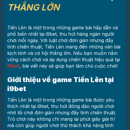
THẮNG LỚN
Tiến Lên là một trong những game bài hấp dẫn và
phổ biến nhất tại i9bet, thu hút hàng ngàn người
chơi mỗi ngày. Với luật chơi đơn giản nhưng đầy
tính chiến thuật, Tiến Lên mang đến những ván bài
kịch tính và cơ hội thắng lớn. Nếu bạn muốn nắm
vững cách chơi và áp dụng chiến thuật hiệu quả tại
i9bet
, bài viết này sẽ giúp bạn làm chủ cuộc chơi!
Giới thiệu về game Tiến Lên tại
i9bet
Tiến Lên là một trong những game bài được yêu
thích nhất tại i9bet, thu hút đông đảo người chơi
nhờ lối chơi đơn giản nhưng đầy tính chiến thuật.
Trò chơi này không chỉ mang lại phút giây giải trí
mà còn giúp người chơi thử thách khả năng tính