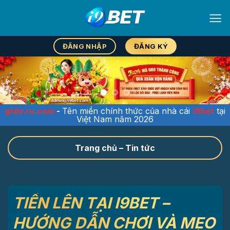
Chuyển
đến
nội
dung
ĐĂNG NHẬP
ĐĂNG KÝ
gtdv.ru.com
-
Tên miền chính thức của nhà cái
i9bet
tại
Việt Nam năm 2026
Trang chủ
–
Tin tức
TIẾN LÊN TẠI I9BET –
HƯỚNG DẪN CHƠI VÀ MẸO