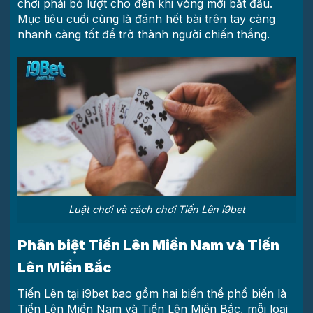
chơi phải bỏ lượt cho đến khi vòng mới bắt đầu.
Mục tiêu cuối cùng là đánh hết bài trên tay càng
nhanh càng tốt để trở thành người chiến thắng.
Luật chơi và cách chơi Tiến Lên i9bet
Phân biệt Tiến Lên Miền Nam và Tiến
Lên Miền Bắc
Tiến Lên tại i9bet bao gồm hai biến thể phổ biến là
Tiến Lên Miền Nam và Tiến Lên Miền Bắc, mỗi loại