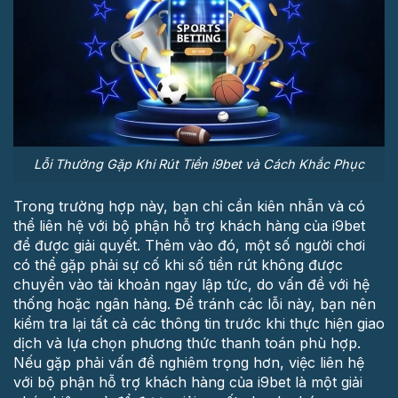
Lỗi Thường Gặp Khi Rút Tiền i9bet và Cách Khắc Phục
Trong trường hợp này, bạn chỉ cần kiên nhẫn và có
thể liên hệ với bộ phận hỗ trợ khách hàng của i9bet
để được giải quyết. Thêm vào đó, một số người chơi
có thể gặp phải sự cố khi số tiền rút không được
chuyển vào tài khoản ngay lập tức, do vấn đề với hệ
thống hoặc ngân hàng. Để tránh các lỗi này, bạn nên
kiểm tra lại tất cả các thông tin trước khi thực hiện giao
dịch và lựa chọn phương thức thanh toán phù hợp.
Nếu gặp phải vấn đề nghiêm trọng hơn, việc liên hệ
với bộ phận hỗ trợ khách hàng của i9bet là một giải