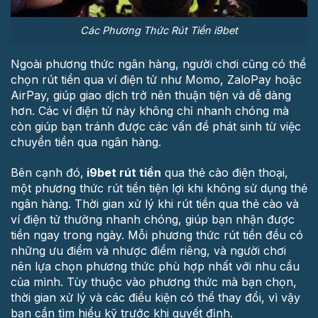
Các Phương Thức Rút Tiền i9bet
Ngoài phương thức ngân hàng, người chơi cũng có thể
chọn rút tiền qua ví điện tử như Momo, ZaloPay hoặc
AirPay, giúp giao dịch trở nên thuận tiện và dễ dàng
hơn. Các ví điện tử này không chỉ nhanh chóng mà
còn giúp bạn tránh được các vấn đề phát sinh từ việc
chuyển tiền qua ngân hàng.
Bên cạnh đó,
i9bet rút tiền
qua thẻ cào điện thoại,
một phương thức rút tiền tiện lợi khi không sử dụng thẻ
ngân hàng. Thời gian xử lý khi rút tiền qua thẻ cào và
ví điện tử thường nhanh chóng, giúp bạn nhận được
tiền ngay trong ngày. Mỗi phương thức rút tiền đều có
những ưu điểm và nhược điểm riêng, và người chơi
nên lựa chọn phương thức phù hợp nhất với nhu cầu
của mình. Tùy thuộc vào phương thức mà bạn chọn,
thời gian xử lý và các điều kiện có thể thay đổi, vì vậy
bạn cần tìm hiểu kỹ trước khi quyết định.