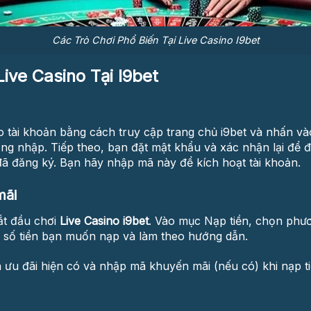
Các Trò Chơi Phổ Biến Tại Live Casino I9bet
ve Casino Tại I9bet
ạo tài khoản bằng cách truy cập trang chủ i9bet và nhấn và
ăng nhập. Tiếp theo, bạn đặt mật khẩu và xác nhận lại để 
ã đăng ký. Bạn hãy nhập mã này để kích hoạt tài khoản.
mãi
ắt đầu chơi
Live Casino i9bet
. Vào mục Nạp tiền, chọn ph
ập số tiền bạn muốn nạp và làm theo hướng dẫn.
 ưu đãi hiện có và nhập mã khuyến mãi (nếu có) khi nạp ti