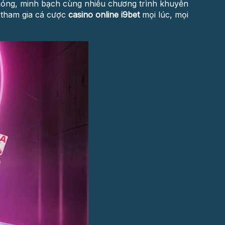
hóng, minh bạch cùng nhiều chương trình khuyến
ể tham gia cá cược
casino online i9bet
mọi lúc, mọi