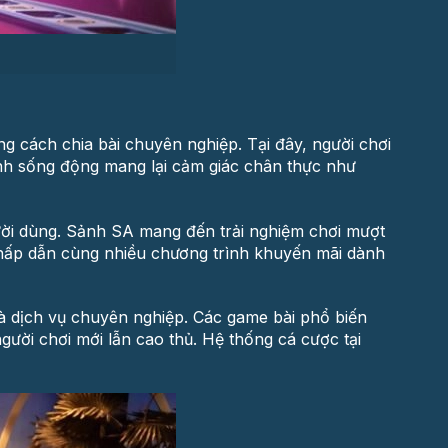
ng cách chia bài chuyên nghiệp. Tại đây, người chơi
anh sống động mang lại cảm giác chân thực như
gười dùng. Sảnh SA mang đến trải nghiệm chơi mượt
ng hấp dẫn cùng nhiều chương trình khuyến mãi dành
và dịch vụ chuyên nghiệp. Các game bài phổ biến
ười chơi mới lẫn cao thủ. Hệ thống cá cược tại