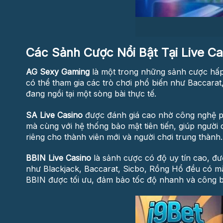
Các Sảnh Cược Nổi Bật Tại Live Ca
AG Sexy Gaming
là một trong những sảnh cược hấp d
có thể tham gia các trò chơi phổ biến như Baccara
đang ngồi tại một sòng bài thực tế.
SA Live Casino
được đánh giá cao nhờ công nghệ phá
mà cùng với hệ thống bảo mật tiên tiến, giúp người
riêng cho thành viên mới và người chơi trung thành.
BBIN Live Casino
là sảnh cược có độ uy tín cao, đư
như Blackjack, Baccarat, Sicbo, Rồng Hổ đều có mặ
BBIN được tối ưu, đảm bảo tốc độ nhanh và công 