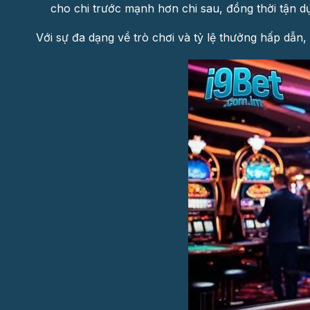
cho chi trước mạnh hơn chi sau, đồng thời tận dụ
Với sự đa dạng về trò chơi và tỷ lệ thưởng hấp dẫn,