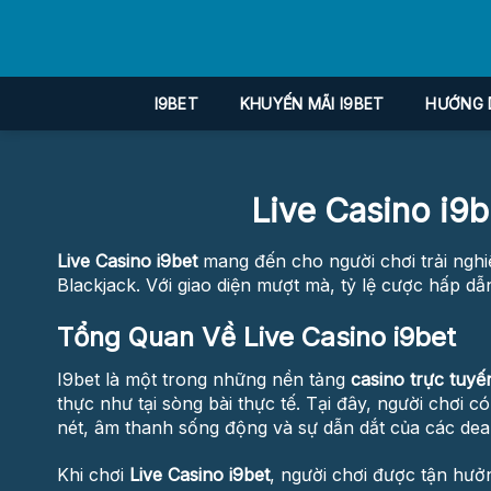
Chuyển
đến
nội
dung
I9BET
KHUYẾN MÃI I9BET
HƯỚNG 
Live Casino i9
Live Casino i9bet
mang đến cho người chơi trải nghi
Blackjack. Với giao diện mượt mà, tỷ lệ cược hấp d
Tổng Quan Về Live Casino i9bet
I9bet là một trong những nền tảng
casino trực tuyế
thực như tại sòng bài thực tế. Tại đây, người chơi 
nét, âm thanh sống động và sự dẫn dắt của các dea
Khi chơi
Live Casino i9bet
, người chơi được tận hưở