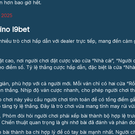
n hơn bao giờ hết.
 2025
ino I9bet
 nhiều trò chơi hấp dẫn với dealer trực tiếp, mang đến cảm 
uật cao, nơi người chơi đặt cược vào cửa “Nhà cái”, “Người
theo điểm số. Tỷ lệ thắng cược hấp dẫn, đặc biệt là cửa “Nh
iản, phù hợp với cả người mới. Mỗi ván chỉ có hai cửa “Rồ
ến thắng. Nhịp độ ván cược nhanh, cho phép người chơi tha
trò chơi này yêu cầu người chơi tính toán để có tổng điểm 
p tăng tỷ lệ thắng. Đây là trò chơi vừa mang tính may rủi v
 Phỏm đòi hỏi người chơi phải xếp bài thành bộ hợp lệ trướ
 Chiến thuật quan trọng là ghi nhớ bài đã đánh và phán đoá
bài thành ba chi hợp lý để có tay bài mạnh nhất. Người ch