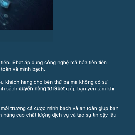
 tiền. i9bet áp dụng công nghệ mã hóa tiên tiến
n toàn và minh bạch.
 liệu khách hàng cho bên thứ ba mà không có sự
ính sách
quyền riêng tư i9bet
giúp bạn yên tâm khi
t môi trường cá cược minh bạch và an toàn giúp bạn
n nâng cao chất lượng dịch vụ và tạo sự tin cậy lâu