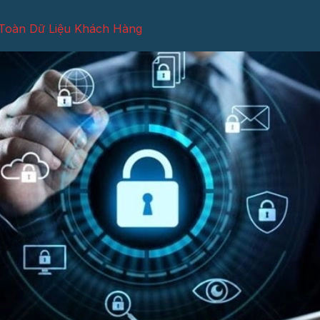
 Toàn Dữ Liệu Khách Hàng