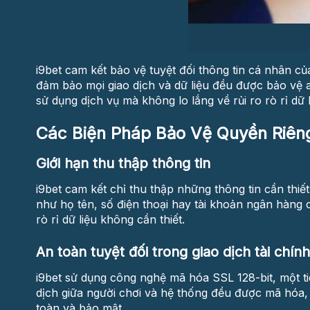
i9bet cam kết bảo vệ tuyệt đối thông tin cá nhân c
đảm bảo mọi giao dịch và dữ liệu đều được bảo vệ a
sử dụng dịch vụ mà không lo lắng về rủi ro rò rỉ dữ l
Các Biện Pháp Bảo Vệ Quyền Riêng
Giới hạn thu thập thông tin
i9bet cam kết chỉ thu thập những thông tin cần thi
như họ tên, số điện thoại hay tài khoản ngân hàng c
rò rỉ dữ liệu không cần thiết.
An toàn tuyệt đối trong giao dịch tài chính
i9bet sử dụng công nghệ mã hóa SSL 128-bit, một t
dịch giữa người chơi và hệ thống đều được mã hóa, n
toàn và bảo mật.