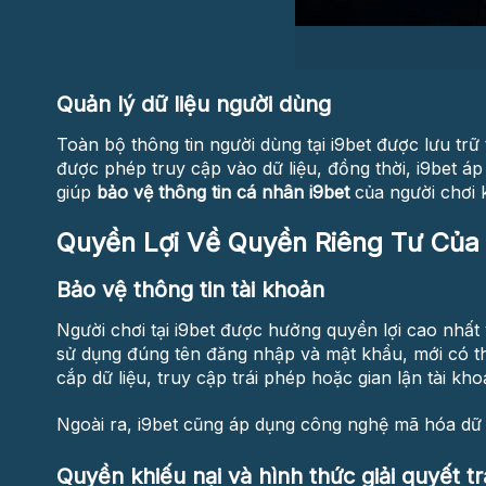
Quản lý dữ liệu người dùng
Toàn bộ thông tin người dùng tại i9bet được lưu tr
được phép truy cập vào dữ liệu, đồng thời, i9bet á
giúp
bảo vệ thông tin cá nhân i9bet
của người chơi 
Quyền Lợi Về Quyền Riêng Tư Của
Bảo vệ thông tin tài khoản
Người chơi tại i9bet được hưởng quyền lợi cao nhất
sử dụng đúng tên đăng nhập và mật khẩu, mới có th
cắp dữ liệu, truy cập trái phép hoặc gian lận tài kh
Ngoài ra, i9bet cũng áp dụng công nghệ mã hóa dữ li
Quyền khiếu nại và hình thức giải quyết t