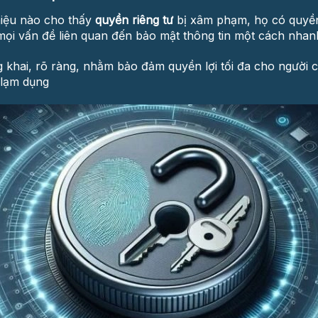
hiệu nào cho thấy
quyền riêng tư
bị xâm phạm, họ có quyền 
ý mọi vấn đề liên quan đến bảo mật thông tin một cách nh
 khai, rõ ràng, nhằm bảo đảm quyền lợi tối đa cho người c
 lạm dụng