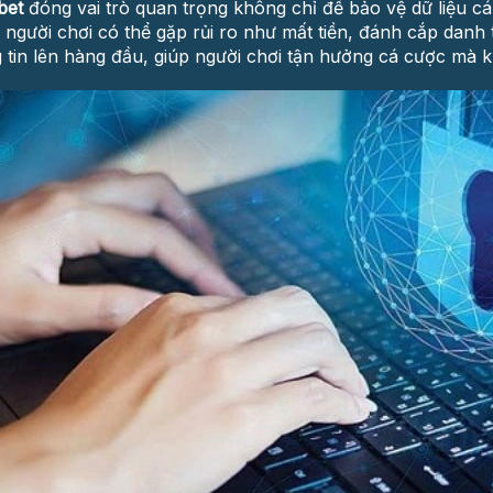
bet
đóng vai trò quan trọng không chỉ để bảo vệ dữ liệu c
g, người chơi có thể gặp rủi ro như mất tiền, đánh cắp danh
g tin lên hàng đầu, giúp người chơi tận hưởng cá cược mà k