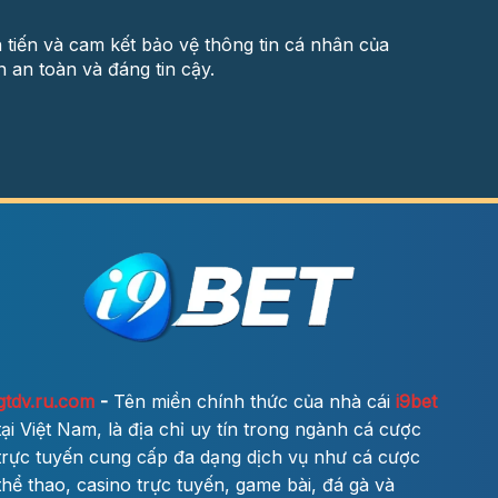
tiến và cam kết bảo vệ thông tin cá nhân của
 an toàn và đáng tin cậy.
gtdv.ru.com
-
Tên miền chính thức của nhà cái
i9bet
tại Việt Nam, là địa chỉ uy tín trong ngành cá cược
trực tuyến cung cấp đa dạng dịch vụ như cá cược
thể thao, casino trực tuyến, game bài, đá gà và