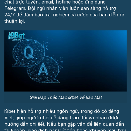
chat trực tuyến, email, hotline hoặc ứng dụng
Telegram. Đội ngũ nhân viên luôn sẵn sàng hỗ trợ
24/7 để đảm bảo trải nghiệm cá cược của bạn diễn ra
thuận lợi.
Giải Đáp Thắc Mắc i9bet Về Bảo Mật
i9bet hiện hỗ trợ nhiều ngôn ngữ, trong đó có tiếng
Việt, giúp người chơi dễ dàng trao đổi và nhận được
hướng dẫn chi tiết. Nếu bạn gặp vấn đề liên quan đến
tài khoản, giao dịch nạp/rút tiền hoặc khuyến mãi, hãy