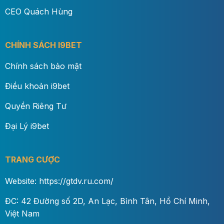
CEO Quách Hùng
CHÍNH SÁCH I9BET
Chính sách bảo mật
Điều khoản i9bet
Quyền Riêng Tư
Đại Lý i9bet
TRANG CƯỢC
Website: https://gtdv.ru.com/
ĐC: 42 Đường số 2D, An Lạc, Bình Tân, Hồ Chí Minh,
Việt Nam