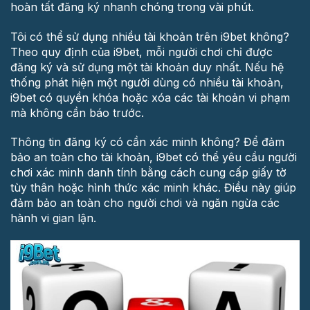
hoàn tất đăng ký nhanh chóng trong vài phút.
Tôi có thể sử dụng nhiều tài khoản trên i9bet không?
Theo quy định của i9bet, mỗi người chơi chỉ được
đăng ký và sử dụng một tài khoản duy nhất. Nếu hệ
thống phát hiện một người dùng có nhiều tài khoản,
i9bet có quyền khóa hoặc xóa các tài khoản vi phạm
mà không cần báo trước.
Thông tin đăng ký có cần xác minh không? Để đảm
bảo an toàn cho tài khoản, i9bet có thể yêu cầu người
chơi xác minh danh tính bằng cách cung cấp giấy tờ
tùy thân hoặc hình thức xác minh khác. Điều này giúp
đảm bảo an toàn cho người chơi và ngăn ngừa các
hành vi gian lận.