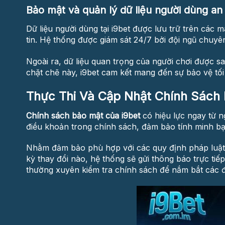
Bảo mật và quản lý dữ liệu người dùng an
Dữ liệu người dùng tại i9bet được lưu trữ trên các 
tin. Hệ thống được giám sát 24/7 bởi đội ngũ chuyên
Ngoài ra, dữ liệu quan trọng của người chơi được 
chặt chẽ này, i9bet cam kết mang đến sự bảo vệ tối
Thực Thi Và Cập Nhật Chính Sách 
Chính sách bảo mật của i9bet
có hiệu lực ngay từ 
điều khoản trong chính sách, đảm bảo tính minh bạc
Nhằm đảm bảo phù hợp với các quy định pháp luật c
kỳ thay đổi nào, hệ thống sẽ gửi thông báo trực tiế
thường xuyên kiểm tra chính sách để nắm bắt các 