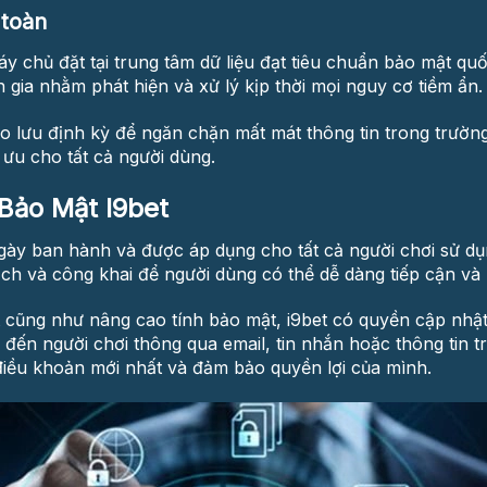
 toàn
máy chủ đặt tại trung tâm dữ liệu đạt tiêu chuẩn bảo mật q
 gia nhằm phát hiện và xử lý kịp thời mọi nguy cơ tiềm ẩn
sao lưu định kỳ để ngăn chặn mất mát thông tin trong trườ
 ưu cho tất cả người dùng.
Bảo Mật I9bet
ngày ban hành và được áp dụng cho tất cả người chơi sử dụ
h và công khai để người dùng có thể dễ dàng tiếp cận và 
ũng như nâng cao tính bảo mật, i9bet có quyền cập nhật 
p đến người chơi thông qua email, tin nhắn hoặc thông tin t
điều khoản mới nhất và đảm bảo quyền lợi của mình.