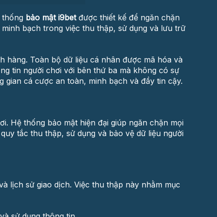
ệ thống
bảo mật i9bet
được thiết kế để ngăn chặn
minh bạch trong việc thu thập, sử dụng và lưu trữ
ch hàng. Toàn bộ dữ liệu cá nhân được mã hóa và
ông tin người chơi với bên thứ ba mà không có sự
 gian cá cược an toàn, minh bạch và đầy tin cậy.
i. Hệ thống bảo mật hiện đại giúp ngăn chặn mọi
quy tắc thu thập, sử dụng và bảo vệ dữ liệu người
 và lịch sử giao dịch. Việc thu thập này nhằm mục
và sử dụng thông tin.