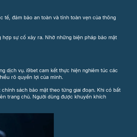
uốc tế, đảm bảo an toàn và tính toàn vẹn của thông
.
ng hợp sự cố xảy ra. Nhờ những biện pháp bảo mật
ng dịch vụ. i9bet cam kết thực hiện nghiêm túc các
hiểu rõ quyền lợi của mình.
chính sách bảo mật theo từng giai đoạn. Khi có bất
rên trang chủ.
Người dùng được khuyến khích