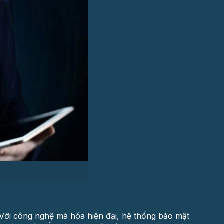
Với công nghệ mã hóa hiện đại, hệ thống bảo mật