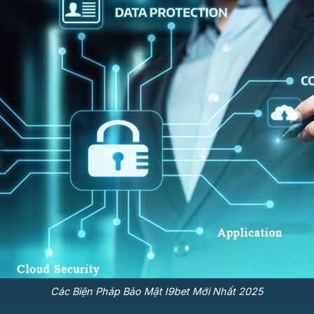
Các Biện Pháp Bảo Mật I9bet Mới Nhất 2025