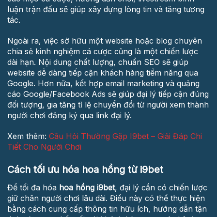
luận trận đấu sẽ giúp xây dựng lòng tin và tăng tương
tác.
Ngoài ra, việc sở hữu một website hoặc blog chuyên
chia sẻ kinh nghiệm cá cược cũng là một chiến lược
dài hạn. Nội dung chất lượng, chuẩn SEO sẽ giúp
website dễ dàng tiếp cận khách hàng tiềm năng qua
Google. Hơn nữa, kết hợp email marketing và quảng
cáo Google/Facebook Ads sẽ giúp đại lý tiếp cận đúng
đối tượng, gia tăng tỉ lệ chuyển đổi từ người xem thành
người chơi đăng ký qua link đại lý.
Xem thêm:
Câu Hỏi Thường Gặp I9bet – Giải Đáp Chi
Tiết Cho Người Chơi
Cách tối ưu hóa hoa hồng từ i9bet
Để tối đa hóa
hoa hồng i9bet
, đại lý cần có chiến lược
giữ chân người chơi lâu dài. Điều này có thể thực hiện
bằng cách cung cấp thông tin hữu ích, hướng dẫn tận