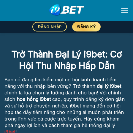
Chuyển
đến
nội
dung
ĐĂNG NHẬP
ĐĂNG KÝ
Trở Thành Đại Lý i9bet: Cơ
Hội Thu Nhập Hấp Dẫn
Bạn có đang tìm kiếm một cơ hội kinh doanh tiềm
năng với thu nhập bền vững? Trở thành
đại lý i9bet
chính là lựa chọn lý tưởng dành cho bạn! Với chính
sách
hoa hồng i9bet
cao, quy trình đăng ký đơn giản
và sự hỗ trợ chuyên nghiệp, i9bet mang đến cơ hội
hợp tác đầy tiềm năng cho những ai muốn phát triển
trong lĩnh vực cá cược trực tuyến. Hãy cùng khám
phá ngay lợi ích và cách tham gia hệ thống đại lý
i9bet
!