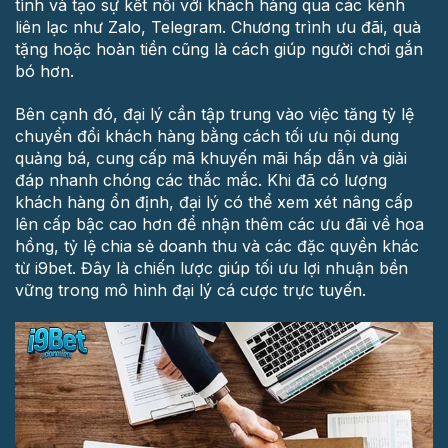
tình và tạo sự kết nối với khách hàng qua các kênh
liên lạc như Zalo, Telegram. Chương trình ưu đãi, quà
tặng hoặc hoàn tiền cũng là cách giúp người chơi gắn
bó hơn.
Bên cạnh đó, đại lý cần tập trung vào việc tăng tỷ lệ
chuyển đổi khách hàng bằng cách tối ưu nội dung
quảng bá, cung cấp mã khuyến mãi hấp dẫn và giải
đáp nhanh chóng các thắc mắc. Khi đã có lượng
khách hàng ổn định, đại lý có thể xem xét nâng cấp
lên cấp bậc cao hơn để nhận thêm các ưu đãi về hoa
hồng, tỷ lệ chia sẻ doanh thu và các đặc quyền khác
từ i9bet. Đây là chiến lược giúp tối ưu lợi nhuận bền
vững trong mô hình đại lý cá cược trực tuyến.