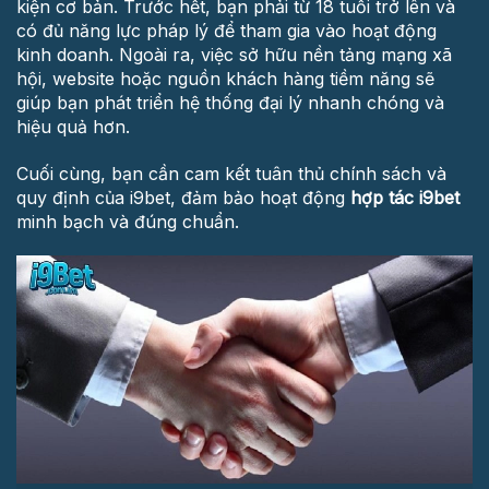
kiện cơ bản. Trước hết, bạn phải từ 18 tuổi trở lên và
có đủ năng lực pháp lý để tham gia vào hoạt động
kinh doanh. Ngoài ra, việc sở hữu nền tảng mạng xã
hội, website hoặc nguồn khách hàng tiềm năng sẽ
giúp bạn phát triển hệ thống đại lý nhanh chóng và
hiệu quả hơn.
Cuối cùng, bạn cần cam kết tuân thủ chính sách và
quy định của i9bet, đảm bảo hoạt động
hợp tác i9bet
minh bạch và đúng chuẩn.