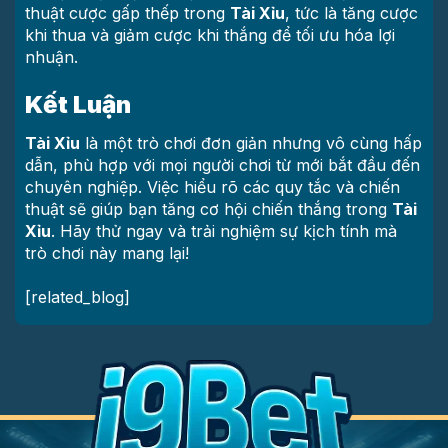
thuật cược gấp thếp trong
Tài Xỉu
, tức là tăng cược
khi thua và giảm cược khi thắng để tối ưu hóa lợi
nhuận.
Kết Luận
Tài Xỉu
là một trò chơi đơn giản nhưng vô cùng hấp
dẫn, phù hợp với mọi người chơi từ mới bắt đầu đến
chuyên nghiệp. Việc hiểu rõ các quy tắc và chiến
thuật sẽ giúp bạn tăng cơ hội chiến thắng trong
Tài
Xỉu
. Hãy thử ngay và trải nghiệm sự kịch tính mà
trò chơi này mang lại!
[related_blog]