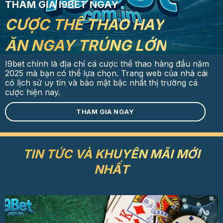
THAM GIA I9BET NGAY
CƯỢC THỂ THAO HAY
ĂN NGAY TRÚNG LỚN
I9bet chính là địa chỉ cá cược thể thao hàng đầu năm
2025 mà bạn có thể lựa chọn. Trang web của nhà cái
có lịch sử uy tín và bảo mật bậc nhất thị trường cá
cược hiện nay.
THAM GIA NGAY
TIN TỨC VÀ KHUYẾN MÃI MỚI
NHẤT