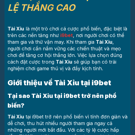
LỆ THẮNG CAO
Tài Xỉu
là một trò chơi cá cược phổ biến, đặc biệt là
trên các nền tảng như
i9bet
, nơi người chơi có thể
tham gia và thử vận may. Khi tham gia
Tài Xỉu
,
người chơi cần nắm vững các chiến thuật và mẹo
chơi để tăng cơ hội thắng lớn. Việc lựa chọn đúng
cách đặt cược trong
Tài Xỉu
sẽ giúp bạn có trải
nghiệm chơi game thú vị và đầy kịch tính.
Giới thiệu về Tài Xỉu tại i9bet
Tại sao Tài Xỉu tại i9bet trở nên phổ
biến?
Tài Xỉu
tại i9bet trở nên phổ biến vì tính đơn giản và
dễ chơi, thu hút nhiều người tham gia ngay cả
những người mới bắt đầu. Với các tỷ lệ cược hấp