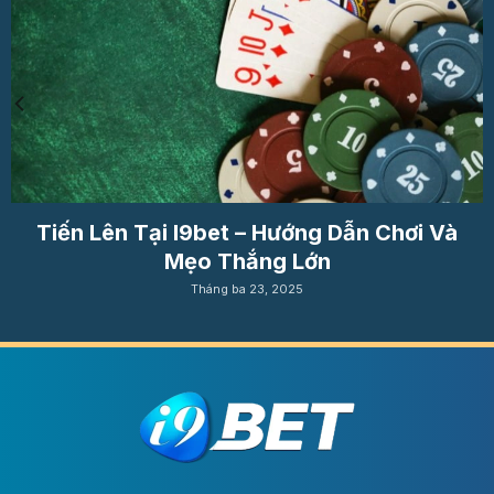
Tiến Lên Tại I9bet – Hướng Dẫn Chơi Và
Mẹo Thắng Lớn
Tháng ba 23, 2025