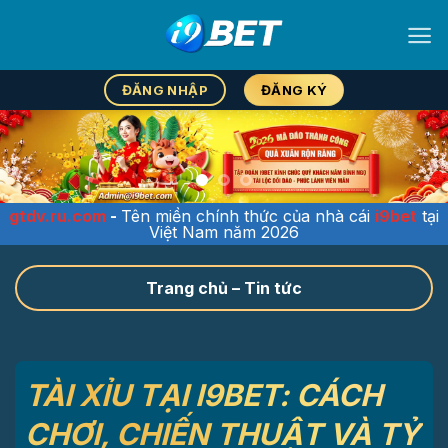
Chuyển
đến
nội
dung
ĐĂNG NHẬP
ĐĂNG KÝ
gtdv.ru.com
-
Tên miền chính thức của nhà cái
i9bet
tại
Việt Nam năm 2026
Trang chủ
–
Tin tức
TÀI XỈU TẠI I9BET: CÁCH
CHƠI, CHIẾN THUẬT VÀ TỶ