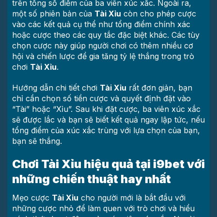
trên tổng số điểm của ba viên xúc xắc. Ngoài ra,
một số phiên bản của
Tài Xỉu
còn cho phép cược
vào các kết quả cụ thể như tổng điểm chính xác
hoặc cược theo các quy tắc đặc biệt khác. Các tùy
chọn cược này giúp người chơi có thêm nhiều cơ
hội và chiến lược để gia tăng tỷ lệ thắng trong trò
chơi
Tài Xỉu
.
Hướng dẫn chi tiết chơi
Tài Xỉu
rất đơn giản, bạn
chỉ cần chọn số tiền cược và quyết định đặt vào
“Tài” hoặc “Xỉu”. Sau khi đặt cược, ba viên xúc xắc
sẽ được lắc và bạn sẽ biết kết quả ngay lập tức, nếu
tổng điểm của xúc xắc trùng với lựa chọn của bạn,
bạn sẽ thắng.
Chơi Tài Xỉu hiệu quả tại i9bet với
những chiến thuật hay nhất
Mẹo cược
Tài Xỉu
cho người mới là bắt đầu với
những cược nhỏ để làm quen với trò chơi và hiểu